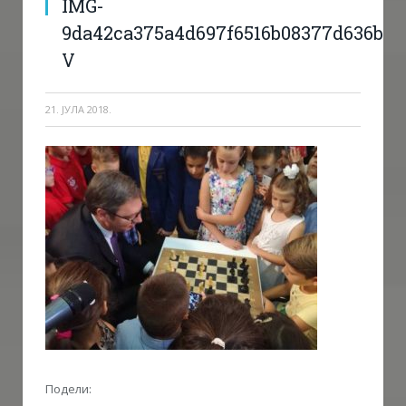
IMG-
9da42ca375a4d697f6516b08377d636b-
V
21. ЈУЛА 2018.
Подели: