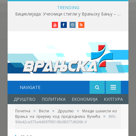
TRENDING
Бициклијада: Учесници стигли у Врањску Бању – почела трка до бране Првонек
Youtube
Facebook
Instagram
RSS
NAVIGATE
ДРУШТВО
ПОЛИТИКА
ЕКОНОМИЈА
КУЛТУРА
ОБ
»
»
»
Почетна
Вести
Друштво
Млади шахисти из
»
Врања на пријему код председника Вучића
IMG-
9da42ca375a4d697f6516b08377d636b-V