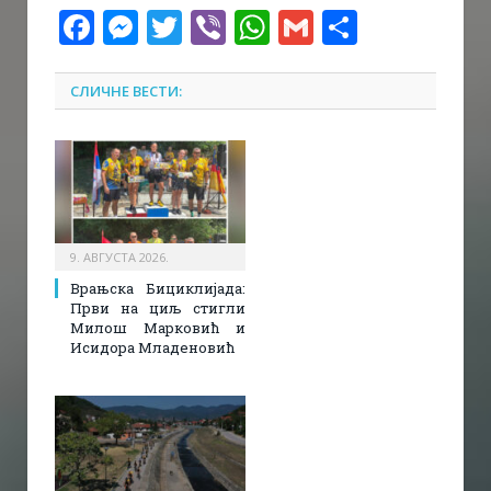
Facebook
Messenger
Twitter
Viber
WhatsApp
Gmail
Share
СЛИЧНЕ ВЕСТИ:
9. АВГУСТА 2026.
Врањска Бициклијада:
Први на циљ стигли
Милош Марковић и
Исидора Младеновић