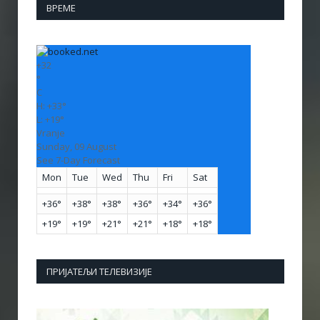
ВРЕМЕ
+
32
°
C
H:
+
33°
L:
+
19°
Vranje
Sunday, 09 August
See 7-Day Forecast
Mon
Tue
Wed
Thu
Fri
Sat
+
36°
+
38°
+
38°
+
36°
+
34°
+
36°
+
19°
+
19°
+
21°
+
21°
+
18°
+
18°
ПРИЈАТЕЉИ ТЕЛЕВИЗИЈЕ