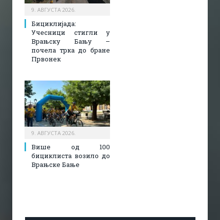
9. АВГУСТА 2026.
Бициклијада:
Учесници стигли у
Врањску Бању –
почела трка до бране
Првонек
9. АВГУСТА 2026.
Више од 100
бициклиста возило до
Врањске Бање