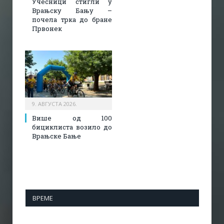
Учесници стигли у
Врањску Бању –
почела трка до бране
Првонек
9. АВГУСТА 2026.
Више од 100
бициклиста возило до
Врањске Бање
ВРЕМЕ