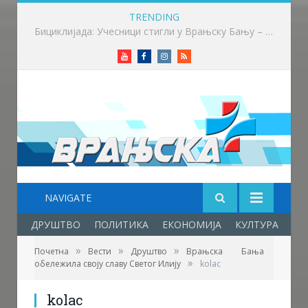
TRENDING
Више од 100 бициклиста возило до Врањске Бање
Youtube
Facebook
Instagram
RSS
NAVIGATE
ДРУШТВО
ПОЛИТИКА
ЕКОНОМИЈА
КУЛТУРА
ОБ
»
»
»
Почетна
Вести
Друштво
Врањска Бања
»
обележила своју славу Светог Илију
kolac
kolac