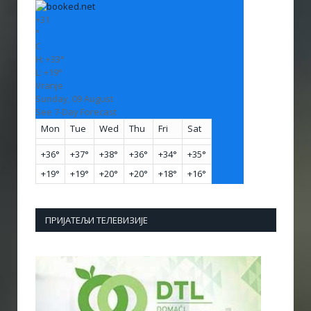
+
31
°
C
H:
+
33°
L:
+
19°
Vranje
Sunday, 09 August
See 7-Day Forecast
Mon
Tue
Wed
Thu
Fri
Sat
+
36°
+
37°
+
38°
+
36°
+
34°
+
35°
+
19°
+
19°
+
20°
+
20°
+
18°
+
16°
ПРИЈАТЕЉИ ТЕЛЕВИЗИЈЕ