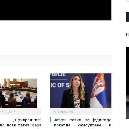
П
pp
l
are
МБРА 2025.
5. МАЈА 2025.
 „Привредник“
Јавни позив за јединице
ио нови пакет мера
локалне самоуправе и