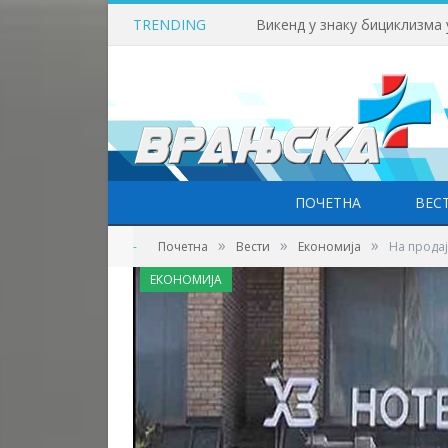
TRENDING
Викенд у знаку бициклизма
ПОЧЕТНА
ВЕС
»
»
»
-
Почетна
Вести
Економија
На продај
ЕКОНОМИЈА