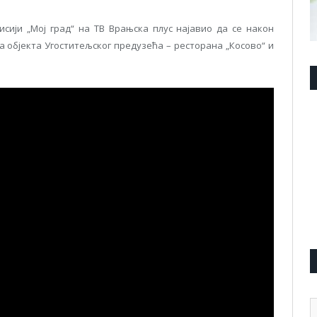
сији „Мој град“ на ТВ Врањска плус најавио да се након
а објекта Угоститељског предузећа – ресторана „Косово“ и
А