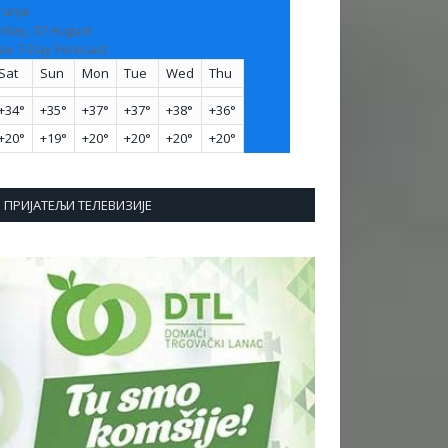
ranje
riday, 07 August
ee 7-Day Forecast
Sat
Sun
Mon
Tue
Wed
Thu
+
34°
+
35°
+
37°
+
37°
+
38°
+
36°
+
20°
+
19°
+
20°
+
20°
+
20°
+
20°
ПРИЈАТЕЉИ ТЕЛЕВИЗИЈЕ