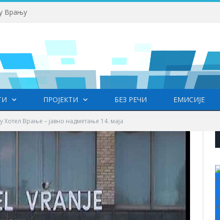
 у Врању
ТИ
ПРОЈЕКТИ
БЕЗ РЕЧИ
ЕМИСИЈЕ
у Хотел Врање – јавно надметање 14. маја
+
°
C
H
L