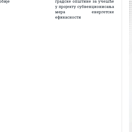
рбије
градске општине за учешће
у пројекту субвенционисања
мера енергетске
ефикасности