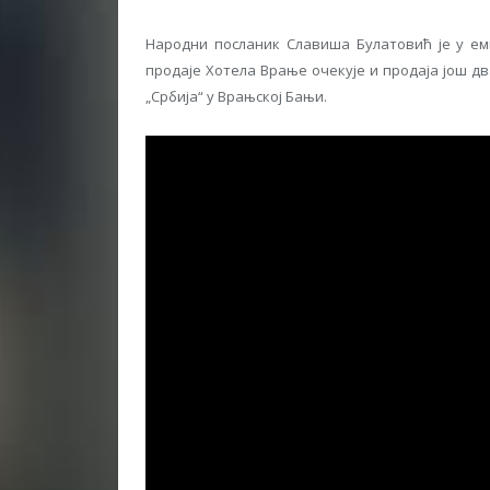
Народни посланик Славиша Булатовић је у еми
продаје Хотела Врање очекује и продаја још дв
„Србија“ у Врањској Бањи.