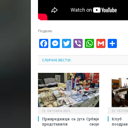
Подели:
Facebook
Messenger
Twitter
Viber
WhatsA
Gmai
Sh
СЛИЧНЕ ВЕСТИ:
13. ОКТОБРА 2025.
23. СЕПТЕ
Привредници са југа Србије
Клуб
представили своје
поздрав