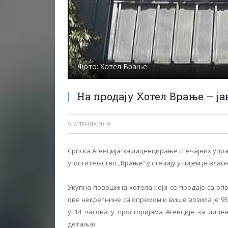
Фото: Хотел Врање
На продају Хотел Врање – ја
5. АПРИЛА 2019.
Српска Aгенциjа за лиценцирање стечаjних упр
угоститељство „Врање“ у стечаjу у чиjем jе власн
Укупна површина хотела коjи се продаjе са оп
ове некретнине са опремом и више возила jе 95
у 14 часова у просторијама Агенције за лице
детаља)