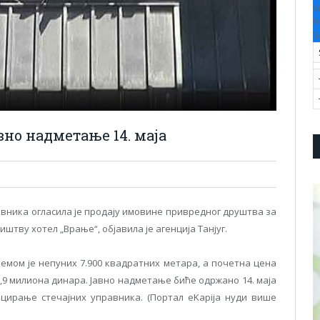
V
F
S
вно надметање 14. маја
авника огласила jе продаjу имовине привредног друштва за
иштву хотел „Врање“, објавила је агенција Танјуг.
ремом jе непуних 7.900 квадратних метара, а почетна цена
,9 милиона динара. Јавно надметање биће одржано 14. маја
нцирање стечајних управника. (Портал eKapija нуди више