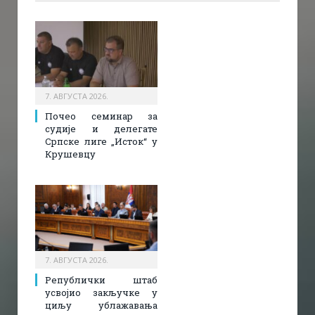
7. АВГУСТА 2026.
Почео семинар за
судије и делегате
Српске лиге „Исток“ у
Крушевцу
7. АВГУСТА 2026.
Републички штаб
усвојио закључке у
циљу ублажавања