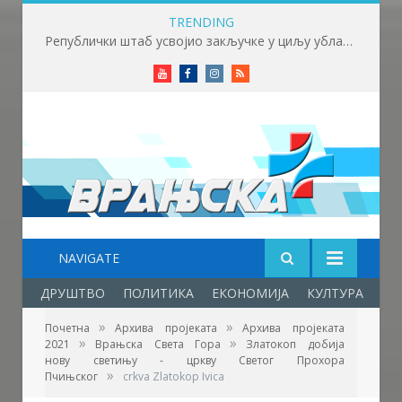
TRENDING
Републички штаб усвојио закључке у циљу ублажавања последица високих температура и пожара​
Youtube
Facebook
Instagram
RSS
NAVIGATE
ДРУШТВО
ПОЛИТИКА
ЕКОНОМИЈА
КУЛТУРА
ОБ
»
»
Почетна
Архива пројеката
Архива пројеката
»
»
2021
Врањска Света Гора
Златокоп добија
нову светињу - цркву Светог Прохора
Ивица Николић председник МЗ Златокоп
»
Пчињског
crkva Zlatokop Ivica