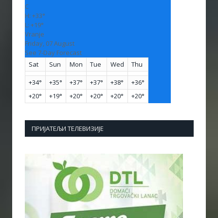
C
H:
+
33°
L:
+
19°
Vranje
Friday, 07 August
See 7-Day Forecast
Sat
Sun
Mon
Tue
Wed
Thu
+
34°
+
35°
+
37°
+
37°
+
38°
+
36°
+
20°
+
19°
+
20°
+
20°
+
20°
+
20°
ПРИЈАТЕЉИ ТЕЛЕВИЗИЈЕ