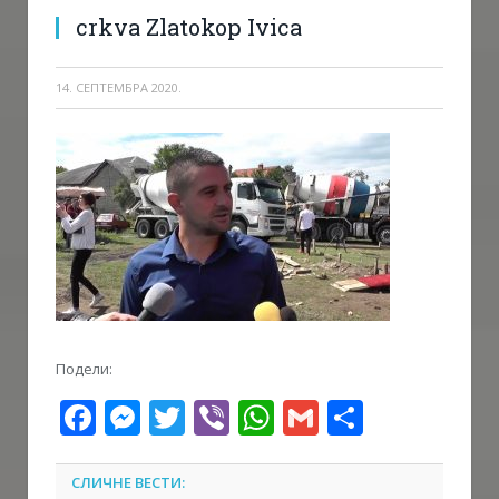
crkva Zlatokop Ivica
14. СЕПТЕМБРА 2020.
Подели:
Facebook
Messenger
Twitter
Viber
WhatsApp
Gmail
Share
СЛИЧНЕ ВЕСТИ: