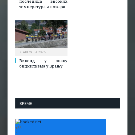
последица високих
температура и пожара​
7. АВГУСТА 2026.
Викенд у знаку
бициклизма у Врању
ВРЕМЕ
+
33
°