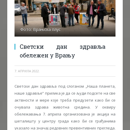
Фото: Врањска плус
Светски дан здравља
обележен у Врању
7. АПРИЛА 2022.
Светски дан здравља под слоганом „Наша планета,
наше здравље“ прилика је да се људи подсете на све
актвности и мере које треба предузети како би се
очувала здрава животна средина. У оквиру
обележавања 7. априла организована је акција на
шеталишту у центру града како би се грађанима
указало на значај редовних превентивних прегледа.