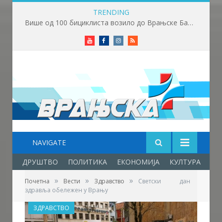
TRENDING
Више од 100 бициклиста возило до Врањске Бање
Youtube
Facebook
Instagram
RSS
NAVIGATE
ДРУШТВО
ПОЛИТИКА
ЕКОНОМИЈА
КУЛТУРА
ОБ
»
»
»
Почетна
Вести
Здравство
Светски дан
здравља обележен у Врању
ЗДРАВСТВО