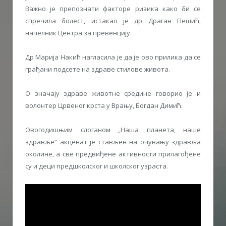
Важно је препознати факторе ризика како би се
спречила болест, истакао је др Драган Пешић,
начелник Центра за превенцију.
Др Марија Накић нагласила је да је ово прилика да се
грађани подсете на здраве стилове живота.
О значају здраве животне средине говорио је и
волонтер Црвеног крста у Врању, Богдан Димић.
Овогодишњим слоганом „Наша планета, наше
здравље“ акценат је стављен на очувању здравља
околине, а све предвиђене активности прилагођене
су и деци предшколског и школског узраста.