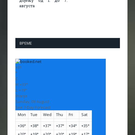
дојењу од 1. до 7.
августа
ВРЕМЕ
+
31
°
C
H:
+
33°
L:
+
19°
Vranje
Sunday, 09 August
See 7-Day Forecast
Mon
Tue
Wed
Thu
Fri
Sat
+
36°
+
38°
+
37°
+
37°
+
34°
+
35°
+
20°
+
19°
+
20°
+
20°
+
19°
+
17°