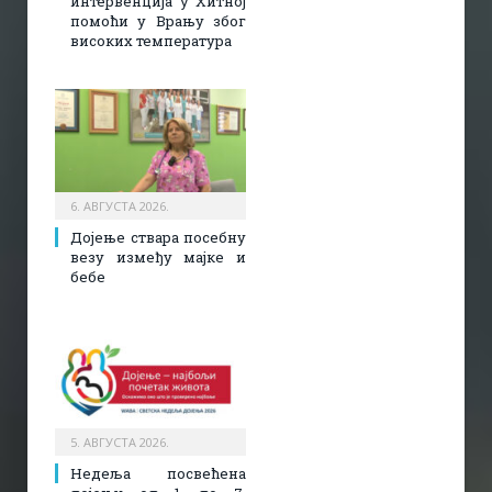
интервенција у Хитној
помоћи у Врању због
високих температура
6. АВГУСТА 2026.
Дојење ствара посебну
везу између мајке и
бебе
5. АВГУСТА 2026.
Недеља посвећена