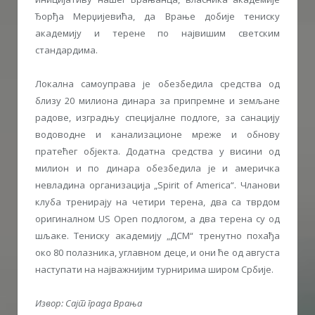
Ђорђа Мерџијевића, да Врање добије тениску
академију и терене по највишим светским
стандардима.
Локална самоуправа је обезбедила средства од
близу 20 милиона динара за припремне и земљане
радове, изградњу специјалне подлоге, за санацију
водоводне и канализационе мреже и обнову
пратећег објекта. Додатна средства у висини од
милион и по динара обезбедила је и америчка
невладина организација „Spirit of America“. Чланови
клуба тренирају на четири терена, два са тврдом
оригиналном US Open подлогом, а два терена су од
шљаке. Тениску академију „ДСМ“ тренутно похађа
око 80 полазника, углавном деце, и они ће од августа
наступати на најважнијим турнирима широм Србије.
Извор: Сајт града Врања