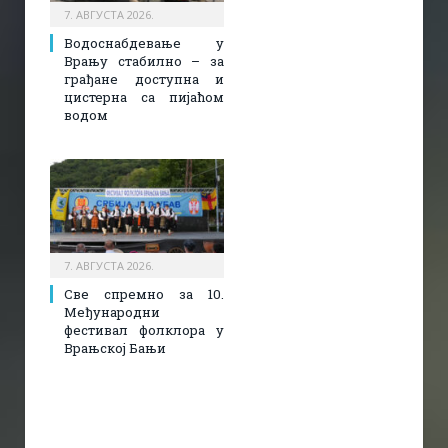
7. АВГУСТА 2026.
Водоснабдевање у
Врању стабилно – за
грађане доступна и
цистерна са пијаћом
водом
7. АВГУСТА 2026.
Све спремно за 10.
Међународни
фестивал фолклора у
Врањској Бањи