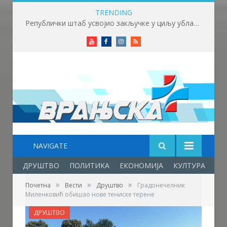
TRENDING
Викенд у знаку бициклизма у Врању
Youtube
Facebook
Instagram
RSS
NAVIGATE
ДРУШТВО
ПОЛИТИКА
ЕКОНОМИЈА
КУЛТУРА
ОБ
»
»
»
Почетна
Вести
Друштво
Градонечелник
Миленковић обишао нове тениске терене
ДРУШТВО