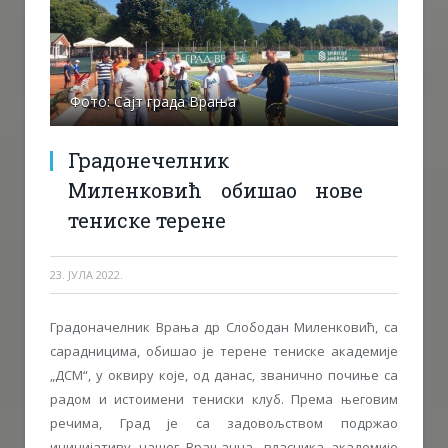
Фото: Сајт града Врања
Градонечелник
Миленковић обишао нове
тениске терене
23. ЈУЛА 2022.
Градоначелник Врања др Слободан Миленковић, са
сарадницима, обишао је терене тениске академије
„ДСМ“, у оквиру које, од данас, званично почиње са
радом и истоимени тениски клуб. Према његовим
речима, Град је са задовољством подржао
иницијативу нашег Врањанца, власника академије