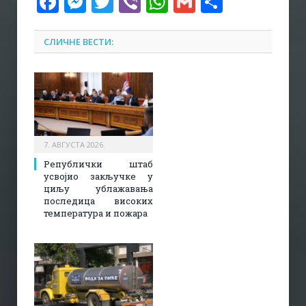
Facebook
Messenger
Twitter
Viber
WhatsApp
Gmail
Share
СЛИЧНЕ ВЕСТИ:
7. АВГУСТА 2026.
Републички штаб
усвојио закључке у
циљу ублажавања
последица високих
температура и пожара​