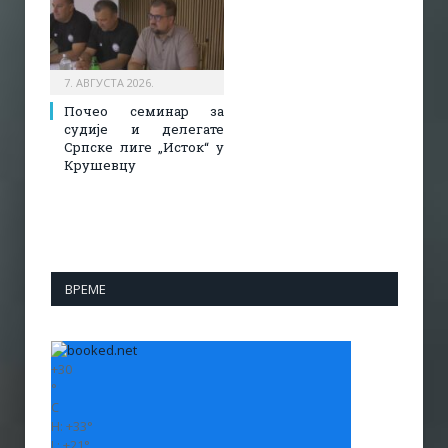
7. АВГУСТА 2026.
Почео семинар за
судије и делегате
Српске лиге „Исток“ у
Крушевцу
ВРЕМЕ
+
30
°
C
H:
+
33°
L:
+
21°