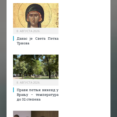
8. АВГУСТА 2026.
Данас је Света Петка
Трнова
8. АВГУСТА 2026.
Прави летњи викенд у
Врању – температура
до 32 степена