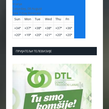
Vranje
Saturday, 08 August
See 7-Day Forecast
Sun
Mon
Tue
Wed
Thu
Fri
+
34°
+
37°
+
38°
+
38°
+
37°
+
36°
+
20°
+
19°
+
20°
+
21°
+
20°
+
20°
ПРИЈАТЕЉИ ТЕЛЕВИЗИЈЕ