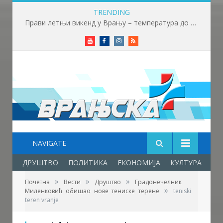
TRENDING
Прави летњи викенд у Врању – температура до 32 степена
Youtube
Facebook
Instagram
RSS
NAVIGATE
ДРУШТВО
ПОЛИТИКА
ЕКОНОМИЈА
КУЛТУРА
ОБ
»
»
»
Почетна
Вести
Друштво
Градонечелник
»
Миленковић обишао нове тениске терене
teniski
Фото: Врањска плус
teren vranje