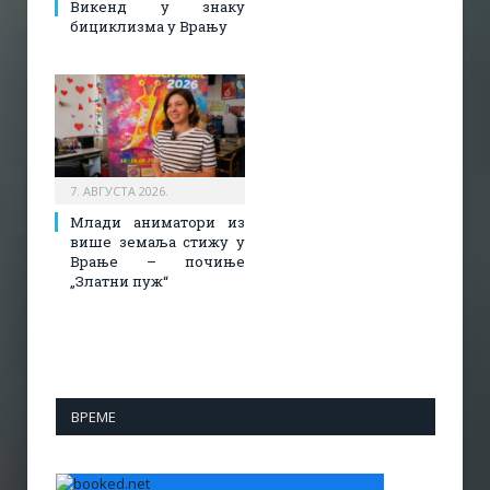
Викенд у знаку
бициклизма у Врању
7. АВГУСТА 2026.
Млади аниматори из
више земаља стижу у
Врање – почиње
„Златни пуж“
ВРЕМЕ