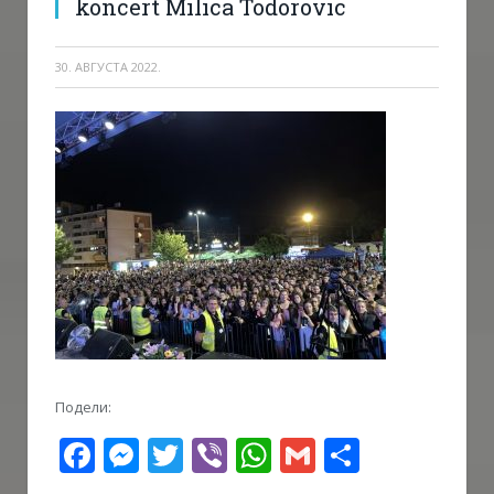
koncert Milica Todorovic
30. АВГУСТА 2022.
Подели:
Facebook
Messenger
Twitter
Viber
WhatsApp
Gmail
Share