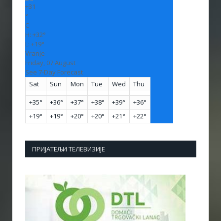
+
31
°
C
H:
+
32°
L:
+
19°
Vranje
Friday, 07 August
See 7-Day Forecast
Sat
Sun
Mon
Tue
Wed
Thu
+
35°
+
36°
+
37°
+
38°
+
39°
+
36°
+
19°
+
19°
+
20°
+
20°
+
21°
+
22°
ПРИЈАТЕЉИ ТЕЛЕВИЗИЈЕ