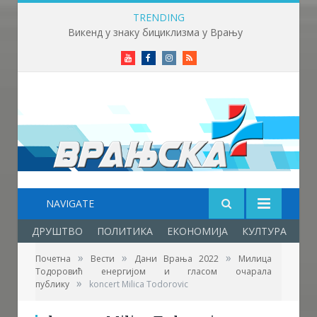
TRENDING
Викенд у знаку бициклизма у Врању
Youtube
Facebook
Instagram
RSS
NAVIGATE
ДРУШТВО
ПОЛИТИКА
ЕКОНОМИЈА
КУЛТУРА
ОБ
»
»
»
Почетна
Вести
Дани Врања 2022
Милица
Тодоровић енергијом и гласом очарала
Фото: Врањска плус
»
публику
koncert Milica Todorovic