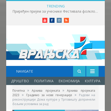
TRENDING
Приређен пријем за учеснике Фестивала фолклора у Врањској Бањи
Youtube
Facebook
Instagram
RSS
NAVIGATE
ДРУШТВО
ПОЛИТИКА
ЕКОНОМИЈА
КУЛТУРА
ОБ
»
»
Почетна
Архива пројеката
Архива пројеката
»
»
2023
Градимо за нове генерације
Радови на
реконструкцији Дома културе у Трговишту допринели
бољим условима за рад