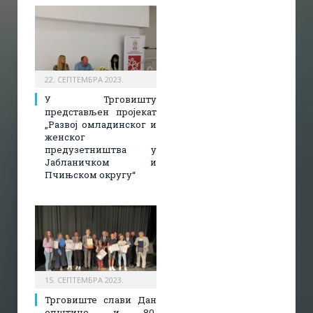
22. СЕПТЕМБРА 2023.
У Трговишту
представљен пројекат
„Развој омладинског и
женског
предузетништва у
Јабланичком и
Пчињском округу“
15. СЕПТЕМБРА 2023.
Трговиште слави Дан
општине и 80.