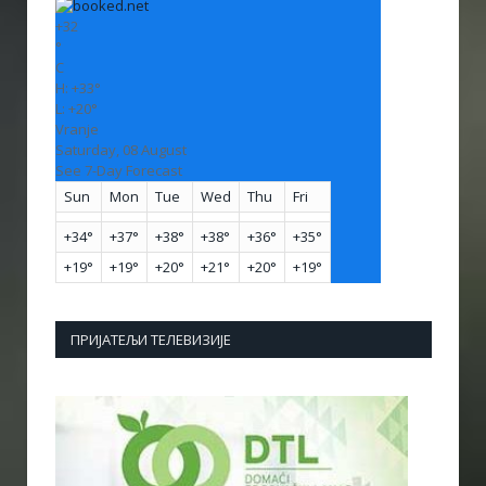
+
32
°
C
H:
+
33°
L:
+
20°
Vranje
Saturday, 08 August
See 7-Day Forecast
Sun
Mon
Tue
Wed
Thu
Fri
+
34°
+
37°
+
38°
+
38°
+
36°
+
35°
+
19°
+
19°
+
20°
+
21°
+
20°
+
19°
ПРИЈАТЕЉИ ТЕЛЕВИЗИЈЕ