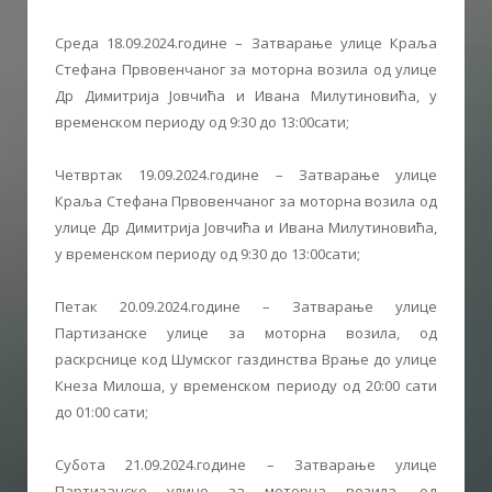
Среда 18.09.2024.године – Затварање улице Краља
Стефана Првовенчаног за моторна возила од улице
Др Димитрија Јовчића и Ивана Милутиновића, у
временском периоду од 9:30 до 13:00сати;
Четвртак 19.09.2024.године – Затварање улице
Краља Стефана Првовенчаног за моторна возила од
улице Др Димитрија Јовчића и Ивана Милутиновића,
у временском периоду од 9:30 до 13:00сати;
Петак 20.09.2024.године – Затварање улице
Партизанске улице за моторна возила, од
раскрснице код Шумског газдинства Врање до улице
Кнеза Милоша, у временском периоду од 20:00 сати
до 01:00 сати;
Субота 21.09.2024.године – Затварање улице
Партизанске улице за моторна возила, од