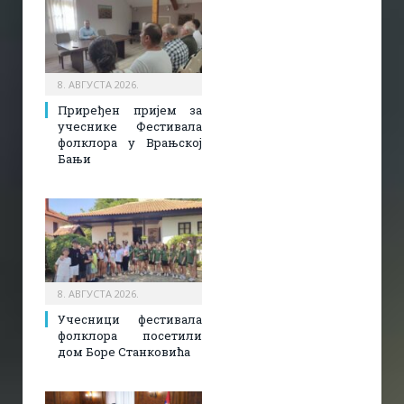
8. АВГУСТА 2026.
Приређен пријем за
учеснике Фестивала
фолклора у Врањској
Бањи
8. АВГУСТА 2026.
Учесници фестивала
фолклора посетили
дом Боре Станковића