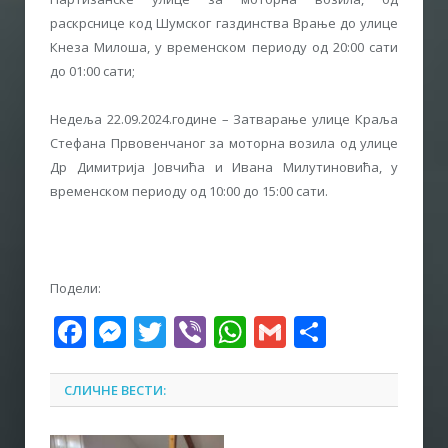
раскрснице код Шумског газдинства Врање до улице
Кнеза Милоша, у временском периоду од 20:00 сати
до 01:00 сати;
Недеља 22.09.2024.године – Затварање улице Краља
Стефана Првовенчаног за моторна возила од улице
Др Димитрија Јовчића и Ивана Милутиновића, у
временском периоду од 10:00 до 15:00 сати.
Подели:
Facebook
Messenger
Twitter
Viber
WhatsApp
Gmail
Share
СЛИЧНЕ ВЕСТИ: