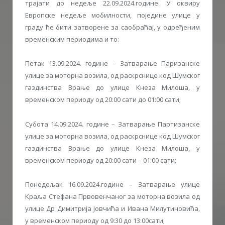
трајати до недеље 22.09.2024.године. У оквиру
Европске недеље мобилности, поједине улице у
граду ће бити затворене за саобраћај, у одређеним
временским периодима и то:
Петак 13.09.2024. године – Затварање Паризанске
улице за моторна возила, од раскрснице код Шумског
газдинства Врање до улице Кнеза Милоша, у
временском периоду од 20:00 сати до 01:00 сати;
Субота 14.09.2024. године – Затварање Партизанске
улице за моторна возила, од раскрснице код Шумског
газдинства Врање до улице Кнеза Милоша, у
временском периоду од 20:00 сати – 01:00 сати;
Понедељак 16.09.2024.године – Затварање улице
Краља Стефана Првовенчаног за моторна возила од
улице Др Димитрија Јовчића и Ивана Милутиновића,
у временском периоду од 9:30 до 13:00сати;