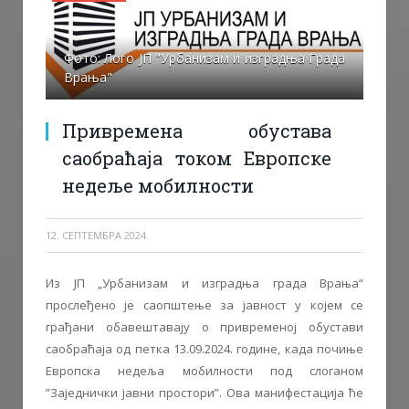
Фото: Лого ЈП "Урбанизам и изградња Града
Врања"
Привремена обустава
саобраћаја током Европске
недеље мобилности
12. СЕПТЕМБРА 2024.
Из ЈП „Урбанизам и изградња града Врања“
прослеђено је саопштење за јавност у којем се
грађани обавештавају о привременој обустави
саобраћаја од петка 13.09.2024. године, када почиње
Европска недеља мобилности под слоганом
”Заједнички јавни простори”. Ова манифестација ће