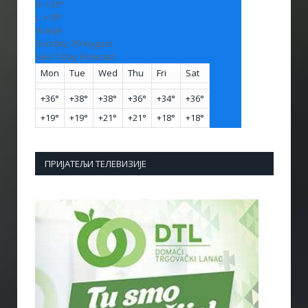
H:
+
33°
L:
+
19°
Vranje
Sunday, 09 August
See 7-Day Forecast
Mon
Tue
Wed
Thu
Fri
Sat
+
36°
+
38°
+
38°
+
36°
+
34°
+
36°
+
19°
+
19°
+
21°
+
21°
+
18°
+
18°
ПРИЈАТЕЉИ ТЕЛЕВИЗИЈЕ