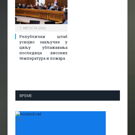
7. АВГУСТА 2026.
Републички штаб
усвојио закључке у
циљу ублажавања
последица високих
температура и пожара​
ВРЕМЕ
+
32
°
C