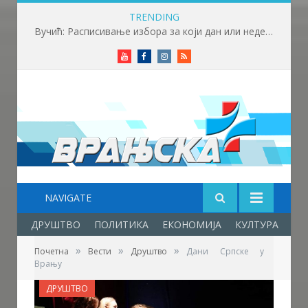
TRENDING
Вучић: Расписивање избора за који дан или недељу
Youtube
Facebook
Instagram
RSS
NAVIGATE
ДРУШТВО
ПОЛИТИКА
ЕКОНОМИЈА
КУЛТУРА
ОБ
»
»
»
Почетна
Вести
Друштво
Дани Српске у
Врању
ДРУШТВО