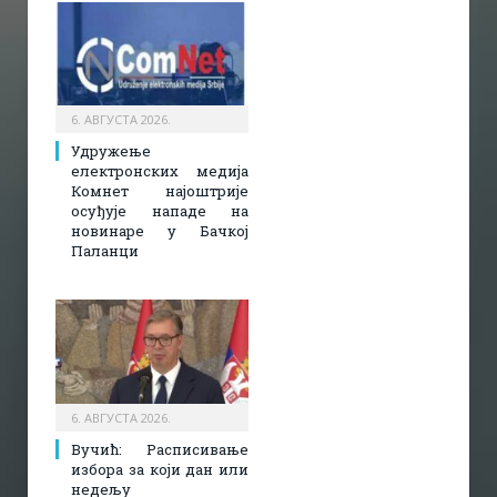
6. АВГУСТА 2026.
Удружење
електронских медија
Комнет најоштрије
осуђује нападе на
новинаре у Бачкој
Паланци
6. АВГУСТА 2026.
Вучић: Расписивање
избора за који дан или
недељу