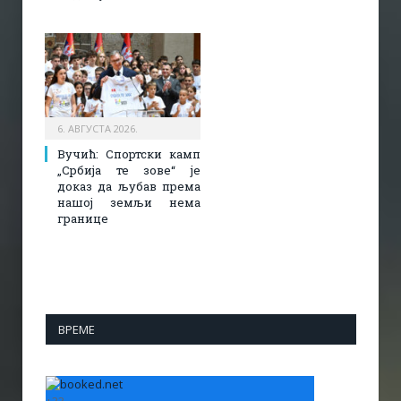
6. АВГУСТА 2026.
Вучић: Спортски камп
„Србија те зове“ је
доказ да љубав према
нашој земљи нема
границе
ВРЕМЕ