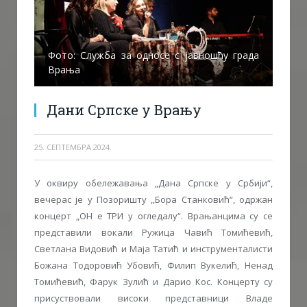
Фото: Служба за односе с јавношћу града
Врања
Дани Српске у Врању
25. СЕПТЕМБРА 2024.
У оквиру обележавања „Дана Српске у Србији“,
вечерас је у Позоришту ,,Бора Станковић“, одржан
концерт „ОН е ТРИ у огледалу“. Врањанцима су се
представили вокали Ружица Чавић Томићевић,
Светлана Видовић и Маја Татић и инструменталисти
Божана Тодоровић Убовић, Филип Вукелић, Ненад
Томићевић, Фарук Зулић и Дарио Кос. Концерту су
присуствовали високи представници Владе