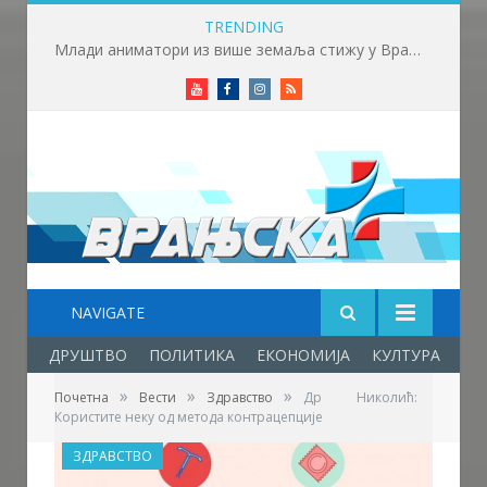
TRENDING
Млади аниматори из више земаља стижу у Врање – почиње „Златни пуж“
Youtube
Facebook
Instagram
RSS
NAVIGATE
ДРУШТВО
ПОЛИТИКА
ЕКОНОМИЈА
КУЛТУРА
ОБ
»
»
»
Почетна
Вести
Здравство
Др Николић:
Користите неку од метода контрацепције
ЗДРАВСТВО