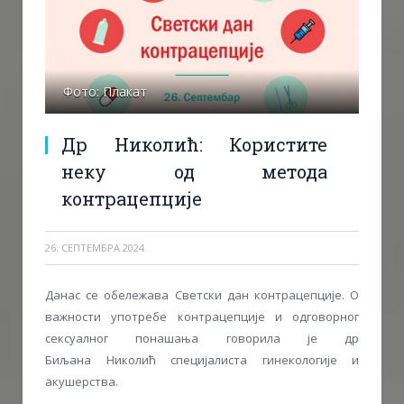
Фото: Плакат
Др Николић: Користите
неку од метода
контрацепције
26. СЕПТЕМБРА 2024.
Данас се обележава Светски дан контрацепције. О
важности употребе контрацепције и одговорног
сексуалног понашања говорила је др
Биљана Николић специјалиста гинекологије и
акушерства.