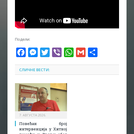
Подели:
Facebook
Messenger
Twitter
Viber
WhatsApp
Gmail
Share
СЛИЧНЕ ВЕСТИ:
7. АВГУСТА 2026.
Повећан број
интервенција у Хитној