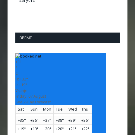
августа
ВРЕМЕ
+
31
°
C
H:
+
32°
L:
+
19°
Vranje
Friday, 07 August
See 7-Day Forecast
Sat
Sun
Mon
Tue
Wed
Thu
+
35°
+
36°
+
37°
+
38°
+
39°
+
36°
+
19°
+
19°
+
20°
+
20°
+
21°
+
22°