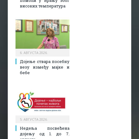
помоћи у Врању због
високих температура
6. АВГУСТА 2026.
Дојење ствара посебну
везу између мајке и
бебе
5. АВГУСТА 2026.
Недеља посвећена
дојењу од 1. до 7.