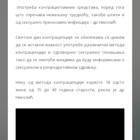
-Употреба контрацептивних средстава, поред тога
што спречава нежељену трудноћу, такође штити и
од сексуално преносивих инфекција – др Николић.
Светски дан контрацепције се обележава са циљем
да се истакне важност употребе различитих метода
контрацепције и одговорног сексуалног понашања
тако да се омогући младима да буду информисани о
сексуалном и репродуктивном здрављу.
Неку од метода контрацепције користе 18 одсто
жена од 15 до 49 година старости, рекла је др
Николић.