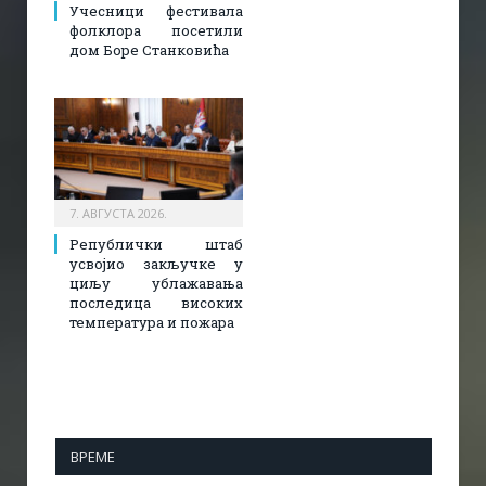
Учесници фестивала
фолклора посетили
дом Боре Станковића
7. АВГУСТА 2026.
Републички штаб
усвојио закључке у
циљу ублажавања
последица високих
температура и пожара​
ВРЕМЕ