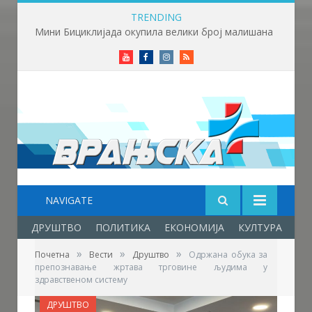
TRENDING
Фестивал фолклора у Врањској Бањи – празник младости, културе, традиције и пријатељства
Youtube
Facebook
Instagram
RSS
NAVIGATE
ДРУШТВО
ПОЛИТИКА
ЕКОНОМИЈА
КУЛТУРА
ОБ
»
»
»
Почетна
Вести
Друштво
Одржана обука за
препознавање жртава трговине људима у
здравственом систему
ДРУШТВО