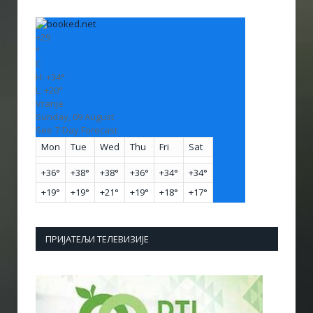
+
29
°
C
H:
+
34°
L:
+
20°
Vranje
Sunday, 09 August
See 7-Day Forecast
Mon
Tue
Wed
Thu
Fri
Sat
+
36°
+
38°
+
38°
+
36°
+
34°
+
34°
+
19°
+
19°
+
21°
+
19°
+
18°
+
17°
ПРИЈАТЕЉИ ТЕЛЕВИЗИЈЕ