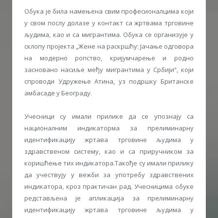
Обука је била намењена свим професионалцима који
у свом послу долазе у контакт са жртвама трговине
људима, као и са мигрантима. Обука се организује у
склопу пројекта „Жене на раскршћу: Јачање одговора
на модерно ропство, кријумчарење и родно
засновано насиље међу мигрантима у Србији“, који
спроводи Удружење Атина, уз подршку Британске
амбасаде у Београду.
Учесници су имали прилике да се упознају са
националним индикаторма за прелиминарну
идентификацију жртава трговине људима у
здравственом систему, као и са приручником за
коришћење тих индикатора.Такође су имали прилику
да учествују у вежби за употребу здравствених
индикатора, кроз практичан рад. Учесницима обуке
редстављена је апликација за прелиминарну
идентификацију жртава трговине људима у