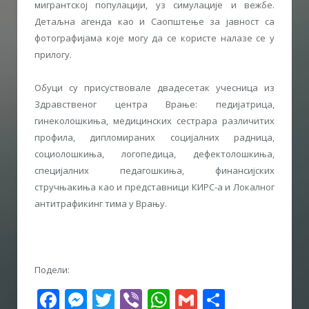
мигрантској популацији, уз симулације и вежбе.
Детаљна агенда као и Саопштење за јавност са
фотографијама које могу да се користе налазе се у
прилогу.
Обуци су присуствовале двадесетак учесница из
Здравственог центра Врање: педијатрица,
гинеколошкиња, медицинских сестрара различитих
профила, дипломираних социјалних радница,
социолошкиња, логопедица, дефектолошкиња,
специјалних педагошкиња, финансијских
стручњакиња као и представници КИРС-а и Локалног
антитрафикинг тима у Врању.
Подели:
Facebook
Messenger
Twitter
Viber
WhatsApp
Gmail
Share