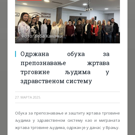
Фото: Беба Каначки
Одржана обука за
препознавање жртава
трговине људима у
здравственом систему
27. МАРТА 2025.
Обука за препознавање и заштиту жртава трговине
људима у здравственом систему као и миграната
жртава трговине људима, одржан је у данас у Врању.