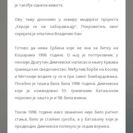
је такође однела животе.
Ову тему доносимо у оквиру медијског пројекта
„Хероји се не заборављају“. Покровитељ овог
серијала је општина Владичин Хан.
Готово да нема Србина који не зна за битку на
Кошарама 1999. године. О њој је потпуковник у
пензији Драгутин Димчевски написао и књигу Крвава
граница као сведочанство. Међутим борбе на Косову
и Метохији водиле су се и пре самог бомбардовања.
Посебно је тешка била била 1998. година. Димчевски
који је командовао 53. граничним батаљоном
појаснио је зашто је и ’98. била важна.
Током 1998. године иако званично није било ратног
стања, било је сталних сукоба, а у батаљону који је
предводио Димчевски погинуло је седам војника.