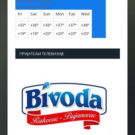
Thursday, 06 August
See 7-Day Forecast
Fri
Sat
Sun
Mon
Tue
Wed
+
33°
+
36°
+
36°
+
37°
+
37°
+
38°
+
19°
+
19°
+
20°
+
20°
+
20°
+
20°
ПРИЈАТЕЉИ ТЕЛЕВИЗИЈЕ