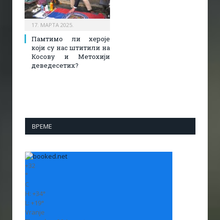
17. МАРТА 2025.
Памтимо ли хероје
који су нас штитили на
Косову и Метохији
деведесетих?
ВРЕМЕ
+
32
°
C
H:
+
34°
L:
+
19°
Vranje