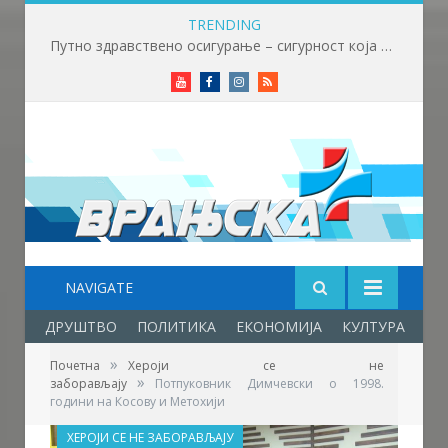
TRENDING
Путно здравствено осигурање – сигурност која нема цену
Youtube
Facebook
Instagram
RSS
NAVIGATE
ДРУШТВО
ПОЛИТИКА
ЕКОНОМИЈА
КУЛТУРА
ОБ
»
Почетна
Хероји се не
»
заборављају
Потпуковник Димчевски о 1998.
години на Косову и Метохији
ХЕРОЈИ СЕ НЕ ЗАБОРАВЉАЈУ