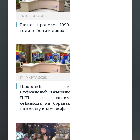
14. АПРИЛА 2025.
Ратно пролеће 1999.
године боли и данас
31. МАРТА 2025.
Павловић и
Стојменовић ветерани
ПЈП о својим
сећањима на боравак
на Косову и Метохији