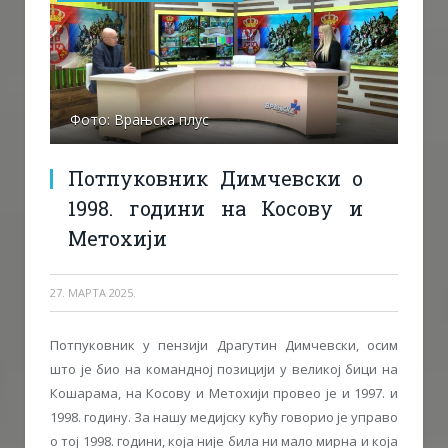
Фото: Врањска плус
Потпуковник Димчевски о
1998. години на Косову и
Метохији
27. МАРТА 2025.
Потпуковник у пензији Драгутин Димчевски, осим
што је био на командној позицији у великој бици на
Кошарама, на Косову и Метохији провео је и 1997. и
1998. годину. За нашу медијску кућу говорио је управо
о тој 1998. години, која није била ни мало мирна и која