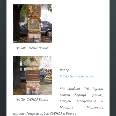
Фото: СУБНОР Врање
Извори
https://sr.wikipedia.org
Монографија “70 година
савеза бораца Врања”,
Фото: СУБНОР Врање
Стојан Младеновић и
Миодраг Марковић,
издавач Градски одбор СУБНОР-а Врање