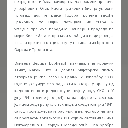
непријатности била приморана да промени презиме
у Ђорђевић. Отац Риста Трајковић био је угледни
трговац, док је мајка Тодора, рођена такође
Трајковић, по мајци потицала из старе и
угледне врањске породице. Оливерин прадеда по
мајци био је богати врањски чорбаџија Роде Јован, а
остали преци по мајци и оцу су потицали из Кратова,
Охрида и Трговишта.
Оливера Верица Ђорђевић изучавала је кројачки
занат, након што је добила Мајсторско писмо,
отворила је свој салон у Врању. У новембру 1939.
године укључује се у рад актива СКОЈ-а у Врању од
када активно и редовно учествује у раду СКОЈ-а. У
јуну 1941. године је одређена да заједно са сестром
Јелицом води рачуна о техници, а средином јула 1941.
са још троје другова је растурила велики број летака
са прогласом локалног МК КПЈ који су саставили Сима
Погачаревић и Стојадин Младеновић. Ова храбра