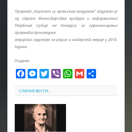
Пројекат „Корачали су врањском калдрмом“ подржан је
од стране Министарства културе и информисања
Републике Србије на Конкурсу за суфинансирање
проjеката производње
медијских садржаја за радио и интернет медије у 2018.
години.
Подели:
Facebook
Messenger
Twitter
Viber
WhatsApp
Gmail
Share
СЛИЧНЕ ВЕСТИ: