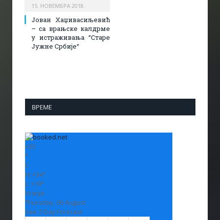
15. НОВЕМБРА 2018.
Јован Хаџивасиљевић
– са врањске калдрме
у истраживања “Старе
Јужне Србијe“
ВРЕМЕ
+
33
°
C
H:
+
34°
L:
+
19°
Vranje
Thursday, 06 August
See 7-Day Forecast