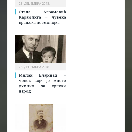
28. ДЕЦЕМБРА 2018.
Стана Аврамовић
Караминга – чувена
врањска песмопојка
25. ДЕЦЕМБРА 2018.
Милан Влајинац –
човек који је много
учинио за српски
народ