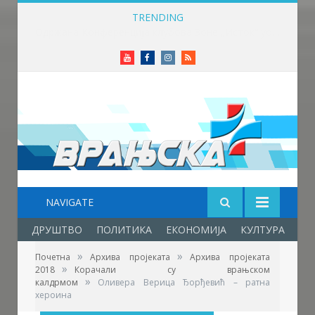
TRENDING
Вучић: Расписивање избора за који дан или недељу
Youtube
Facebook
Instagram
RSS
NAVIGATE
ДРУШТВО
ПОЛИТИКА
ЕКОНОМИЈА
КУЛТУРА
ОБ
»
»
Почетна
Архива пројеката
Архива пројеката
»
2018
Корачали су врањском
»
калдрмом
Оливера Верица Ђорђевић – ратна
хероина