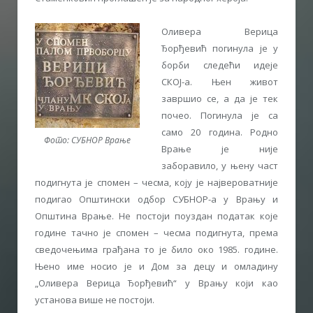
Оливера Верица
Ђорђевић погинула је у
борби следећи идеје
СКОЈ-а. Њен живот
завршио се, а да је тек
почео. Погинула је са
само 20 година. Родно
Фото: СУБНОР Врање
Врање је није
заборавило, у њену част
подигнута је спомен – чесма, коју је највероватније
подигао Општински одбор СУБНОР-а у Врању и
Општина Врање. Не постоји поуздан податак које
године тачно је спомен – чесма подигнута, према
сведочењима грађана то је било око 1985. године.
Њено име носио је и Дом за децу и омладину
„Оливера Верица Ђорђевић“ у Врању који као
установа више не постоји.