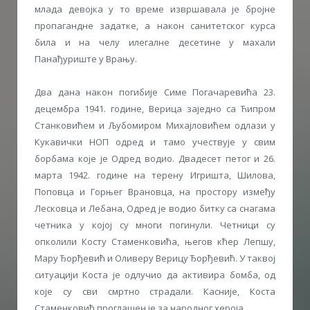
млада девојка у то време извршавала је бројне
пропагандне задатке, а након санитетског курса
била и на челу илегалне десетине у махали
Панађуриште у Врању.
Два дана након погибије Симе Погачаревића 23.
децембра 1941. године, Верица заједно са Ћипром
Станковићем и Љубомиром Михајловићем одлази у
Кукавички НОП одред и тамо учествује у свим
борбама које је Одред водио. Двадесет петог и 26.
марта 1942. године на терену Игришта, Шилова,
Поповца и Горњег Врановца, на простору између
Лесковца и Лебана, Одред је водио битку са снагама
четника у којој су многи погинули. Четници су
опколили Косту Стаменковића, његов кћер Лепшу,
Мару Ђорђевић и Оливеру Верицу Ђорђевић. У таквој
ситуацији Коста је одлучио да активира бомба, од
које су сви смртно страдали. Касније, Коста
Стаменковић проглашен је за народног хероја.