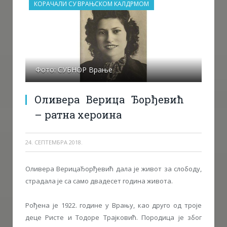
КОРАЧАЛИ СУ ВРАЊСКОМ КАЛДРМОМ
Фото: СУБНОР Врање
Оливера Верица Ђорђевић
– ратна хероина
24. СЕПТЕМБРА 2018.
Оливера ВерицаЂорђевић дала је живот за слободу,
страдала је са само двадесет година живота.
Рођена је 1922. године у Врању, као друго од троје
деце Ристе и Тодоре Трајковић. Породица је због