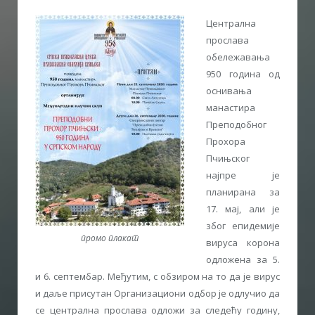
Централна
прослава
обележавања
950 година од
оснивања
манастира
Преподобног
Прохора
Пчињског
најпре је
планирана за
17. мај, али је
због епидемије
промо плакат
вируса корона
одложена за 5.
и 6. септембар. Међутим, с обзиром на то да је вирус
и даље присутан Организациони одбор је одлучио да
се централна прослава одложи за следећу годину,