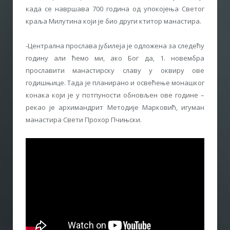
када се навршава 700 година од упокојења Светог
краља Милутина који је био други ктитор манастира.
-Централна прослава јубилеја је одложена за следећу
годину али ћемо ми, ако Бог да, 1. новембра
прославити манастирску славу у оквиру ове
годишњице. Тада је планирано и освећење монашког
конака који је у потпуности обновљен ове године –
рекао је архимандрит Методије Марковић, игуман
манастира Свети Прохор Пчињски.