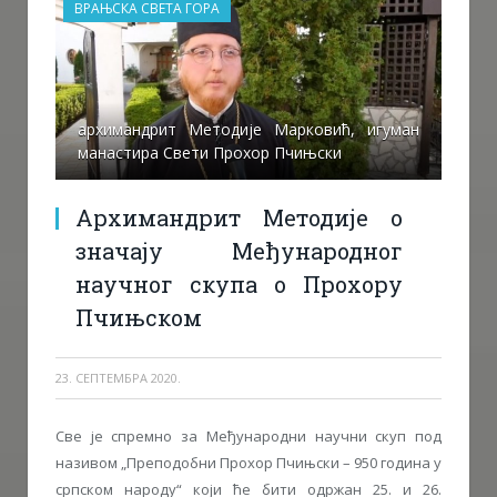
ВРАЊСКА СВЕТА ГОРА
архимандрит Методије Марковић, игуман
манастира Свети Прохор Пчињски
Архимандрит Методије о
значају Међународног
научног скупа о Прохору
Пчињском
23. СЕПТЕМБРА 2020.
Све је спремно за Међународни научни скуп под
називом „Преподобни Прохор Пчињски – 950 година у
српском народу“ који ће бити одржан 25. и 26.