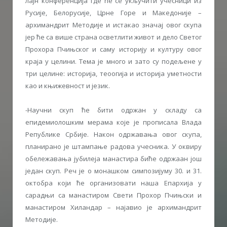
лајн конференција где ће се укључити учесници из
Русије, Белорусије, Црне Горе и Македоније –
архимандрит Методије и истакао значај овог скупа
јер ће са више страна осветлити живот и дело Светог
Прохора Пчињског и саму историју и културу овог
краја у целини. Тема је много и зато су подељене у
три целине: историја, теоогија и историја уметности
као и књижевност и језик.
-Научни скуп ће бити одржан у складу са
епидемиолошким мерама које је прописала Влада
Републике Србије. Након одржавања овог скупа,
планирано је штампање радова учесника. У оквиру
обележавања јубилеја манастира биће одржаан још
један скуп. Реч је о монашком симпозијуму 30. и 31.
октобра који ће организовати наша Епархија у
сарадњи са манастиром Свети Прохор Пчињски и
манастиром Хиландар – најавио је архимандрит
Методије.