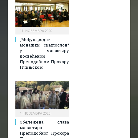
11. НОВЕМБРА 2020.
„Међународни
монашки симпосион“
у манастиру
посвећеном
Преподобном Прохору
Пчињском
1. НОВЕМБРА 2020.
Обележена слава
манастира
Преподобног Прохора