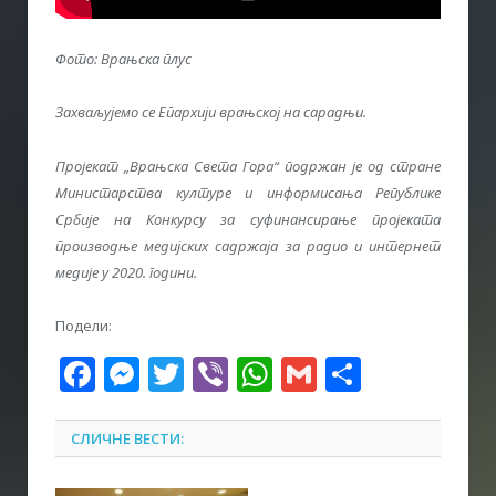
Фото: Врањска плус
Захваљујемо се Епархији врањској на сарадњи.
Пројекат „Врањска Света Гора“ подржан је од стране
Министарства културе и информисања Републике
Србије на Конкурсу за суфинансирање проjеката
производње
медијских садржаја за радио и интернет
медије у 2020. години.
Подели:
Facebook
Messenger
Twitter
Viber
WhatsApp
Gmail
Share
СЛИЧНЕ ВЕСТИ: