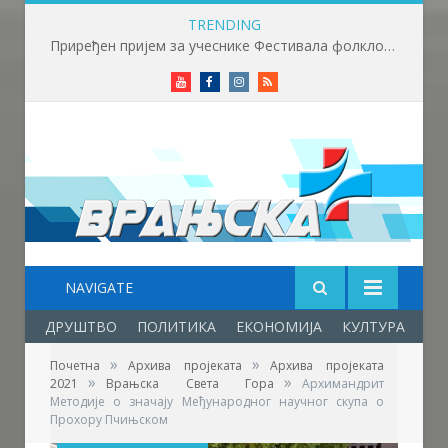
TRENDING
Приређен пријем за учеснике Фестивала фолклора у Врањској Бањи
Youtube
Facebook
Instagram
RSS
NAVIGATE
ДРУШТВО
ПОЛИТИКА
ЕКОНОМИЈА
КУЛТУРА
ОБ
»
»
Почетна
Архива пројеката
Архива пројеката
»
»
2021
Врањска Света Гора
Архимандрит
Методије о значају Међународног научног скупа о
Прохору Пчињском