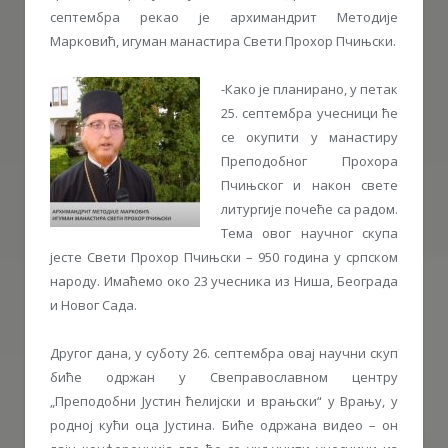
септембра рекао је архимандрит Методије
Марковић, игуман манастира Свети Прохор Пчињски.
-Како је планирано, у петак
25. септембра учесници ће
се окупити у манастиру
Преподобног Прохора
Пчињског и након свете
литургије почеће са радом.
Тема овог научног скупа
јесте Свети Прохор Пчињски – 950 година у српском
народу. Имаћемо око 23 учесника из Ниша, Београда
и Новог Сада.
Другог дана, у суботу 26. септембра овај научни скуп
биће одржан у Свеправославном центру
„Преподобни Јустин ћелијски и врањски“ у Врању, у
родној кући оца Јустина. Биће одржана видео – он