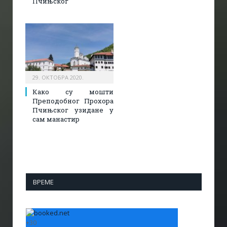
Пчињског
29. ОКТОБРА 2020.
Како су мошти
Преподобног Прохора
Пчињског узидане у
сам манастир
ВРЕМЕ
+
30