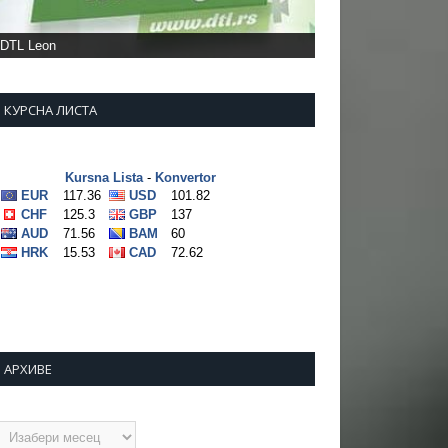
DTL Leon
КУРСНА ЛИСТА
АРХИВЕ
рхиве