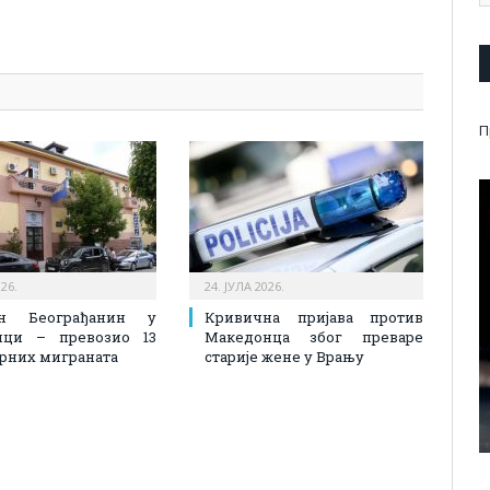
pp
l
are
П
026.
24. ЈУЛА 2026.
ен Београђанин у
Кривична пријава против
ици – превозио 13
Македонца због преваре
рних миграната
старије жене у Врању