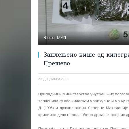
Фото: МУП
Заплењено више од килогр
Прешево
20. ДЕЦЕМБРА 2021.
Припадници Министарства унутрашњих послова,
запленили су око килограм марихуане и мању 
Д. (1995) и држављанина Северне Македоније 
кривично дело неовлашћено држање опојних др
Полиција је на Граничном прелазу Прешево 