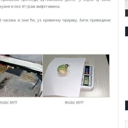
хуане и око 41 грам амфетамина.
часова и они ће, уз кривичну пријаву, бити приведени
Фото: МУП
Фото: МУП
А