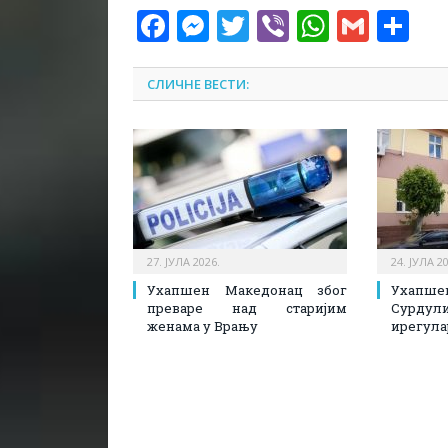
Facebook
Messenger
Twitter
Viber
WhatsA
Gmai
Sh
СЛИЧНЕ ВЕСТИ:
27. ЈУЛА 2026.
24. ЈУЛА 2
Ухапшен Македонац због
Ухапш
преваре над старијим
Сурдул
женама у Врању
ирегула