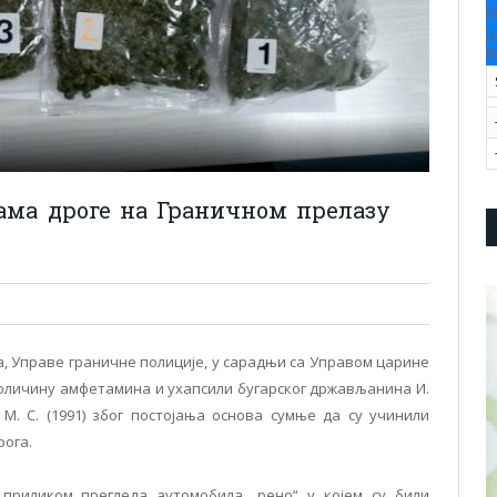
V
S
S
ама дроге на Граничном прелазу
 Управе граничне полиције, у сарадњи са Управом царине
количину амфетамина и ухапсили бугарског држављанина И.
М. С. (1991) због постојања основа сумње да су учинили
ога.
приликом прегледа аутомобила „рено“ у којем су били