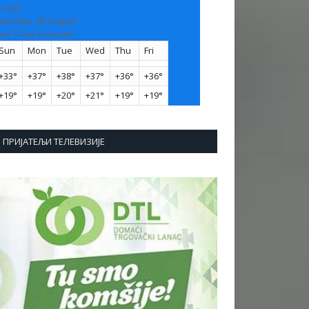
ranje
aturday, 08 August
ee 7-Day Forecast
Sun
Mon
Tue
Wed
Thu
Fri
+
33°
+
37°
+
38°
+
37°
+
36°
+
36°
+
19°
+
19°
+
20°
+
21°
+
19°
+
19°
ПРИЈАТЕЉИ ТЕЛЕВИЗИЈЕ