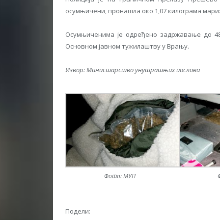
осумњичени, пронашла око 1,07 килограма мари
Осумњиченима је одређено задржавање до 48 
Основном јавном тужилаштву у Врању.
Извор: Министарство унутрашњих послова
Фото: МУП
Подели: