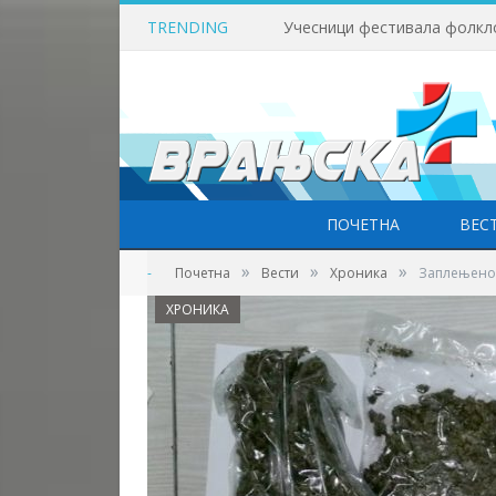
TRENDING
Учесници фестивала фолкл
ПОЧЕТНА
ВЕС
»
»
»
-
Почетна
Вести
Хроника
Заплењено 
ХРОНИКА