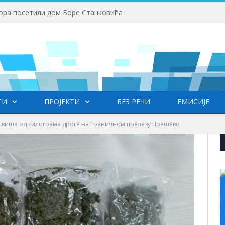
ора посетили дом Боре Станковића
ТИ
ПРОЈЕКТИ
БЕЗ РЕЧИ
ЕМИСИЈЕ
више од килограма дроге на Граничном прелазу Прешево
+
°
C
H
L