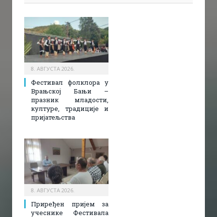
8. АВГУСТА 2026.
Фестивал фолклора у
Врањској Бањи –
празник младости,
културе, традиције и
пријатељства
8. АВГУСТА 2026.
Приређен пријем за
учеснике Фестивала