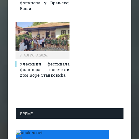
фолклора у Врањској
Бањи
8. АВГУСТА 2026.
Учесници фестивала
фолклора посетили
дом Боре Станковића
ВРЕМЕ
+
32