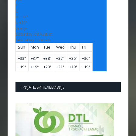
°
C
H:
+
33°
L:
+
20°
Vranje
Saturday, 08 August
See 7-Day Forecast
Sun
Mon
Tue
Wed
Thu
Fri
+
33°
+
37°
+
38°
+
37°
+
36°
+
36°
+
19°
+
19°
+
20°
+
21°
+
19°
+
19°
ПРИЈАТЕЉИ ТЕЛЕВИЗИЈЕ