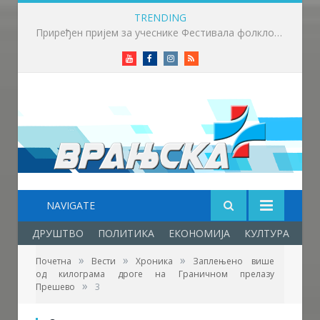
TRENDING
Учесници фестивала фолклора посетили дом Боре Станковића
Youtube
Facebook
Instagram
RSS
NAVIGATE
ДРУШТВО
ПОЛИТИКА
ЕКОНОМИЈА
КУЛТУРА
ОБ
»
»
»
Почетна
Вести
Хроника
Заплењено више
од килограма дроге на Граничном прелазу
Фото: МУП
»
Прешево
3